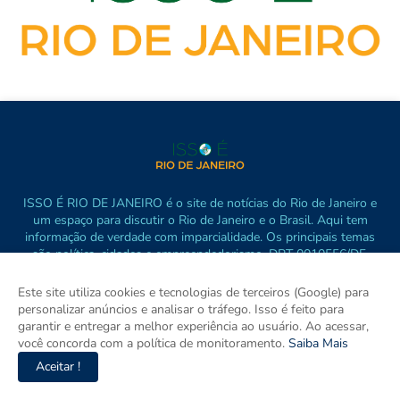
ISSO É RIO DE JANEIRO é o site de notícias do Rio de Janeiro e
um espaço para discutir o Rio de Janeiro e o Brasil. Aqui tem
informação de verdade com imparcialidade. Os principais temas
são política, cidades e empreendedorismo. DRT 0010556/DF.
Este site utiliza cookies e tecnologias de terceiros (Google) para
personalizar anúncios e analisar o tráfego. Isso é feito para
garantir e entregar a melhor experiência ao usuário. Ao acessar,
você concorda com a política de monitoramento.
Saiba Mais
Aceitar !