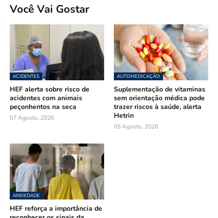
Você Vai Gostar
ACIDENTES
AUTOMEDICAÇÃO
HEF alerta sobre risco de
Suplementação de vitaminas
acidentes com animais
sem orientação médica pode
peçonhentos na seca
trazer riscos à saúde, alerta
Hetrin
07 Agosto, 2026
05 Agosto, 2026
ANSIEDADE
HEF reforça a importância de
reconhecer os sinais da