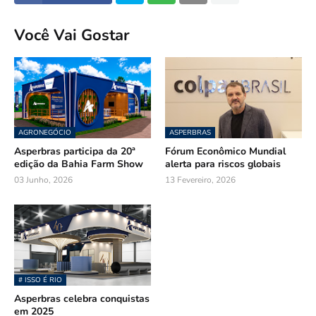
Você Vai Gostar
AGRONEGÓCIO
ASPERBRAS
Asperbras participa da 20ª
Fórum Econômico Mundial
edição da Bahia Farm Show
alerta para riscos globais
03 Junho, 2026
13 Fevereiro, 2026
# ISSO É RIO
Asperbras celebra conquistas
em 2025