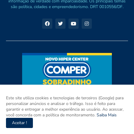
informação de verdade com imparcialidade. Os principais temas
são política, cidades e empreendedorismo. DRT 0010556/DF.
Este site utiliza cookies e tecnologias de terceiros (Google) para
personalizar anúncios e analisar o tráfego. Isso é feito para
garantir e entregar a melhor experiência ao usuário. Ao acessar,
você concorda com a política de monitoramento.
Saiba Mais
Aceitar !