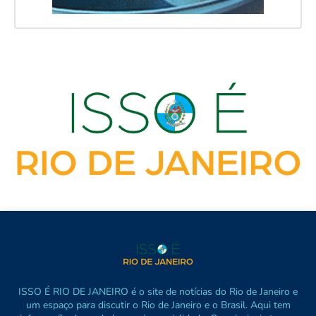
ISSO É RIO DE JANEIRO é o site de notícias do Rio de Janeiro e
um espaço para discutir o Rio de Janeiro e o Brasil. Aqui tem