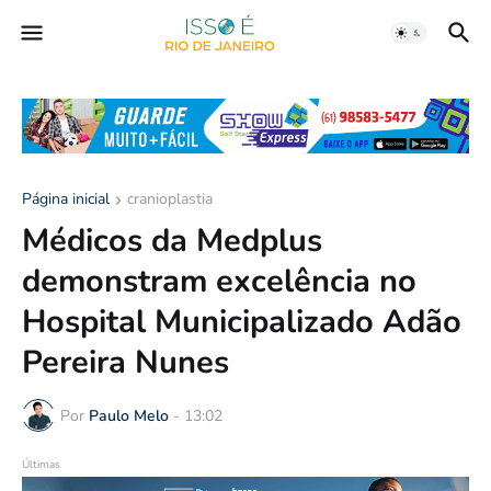
Página inicial
cranioplastia
Médicos da Medplus
demonstram excelência no
Hospital Municipalizado Adão
Pereira Nunes
Por
Paulo Melo
-
13:02
Últimas