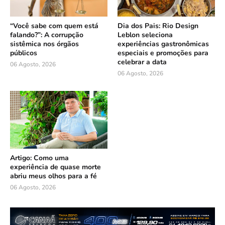
“Você sabe com quem está
Dia dos Pais: Rio Design
falando?”: A corrupção
Leblon seleciona
sistêmica nos órgãos
experiências gastronômicas
públicos
especiais e promoções para
celebrar a data
06 Agosto, 2026
06 Agosto, 2026
Artigo: Como uma
experiência de quase morte
abriu meus olhos para a fé
06 Agosto, 2026