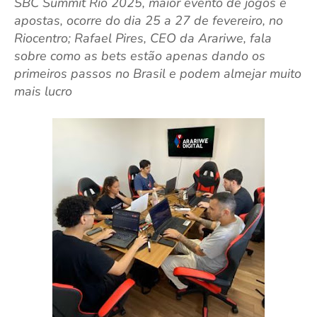
SBC Summit Rio 2025, maior evento de jogos e
apostas, ocorre do dia 25 a 27 de fevereiro, no
Riocentro; Rafael Pires, CEO da Arariwe, fala
sobre como as bets estão apenas dando os
primeiros passos no Brasil e podem almejar muito
mais lucro