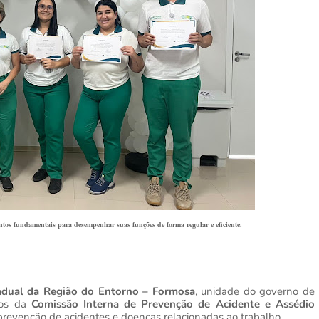
tos fundamentais para desempenhar suas funções de forma regular e eficiente.
tadual da Região do Entorno – Formosa
, unidade do governo de
ros da
Comissão Interna de Prevenção de Acidente e Assédio
 prevenção de acidentes e doenças relacionadas ao trabalho.