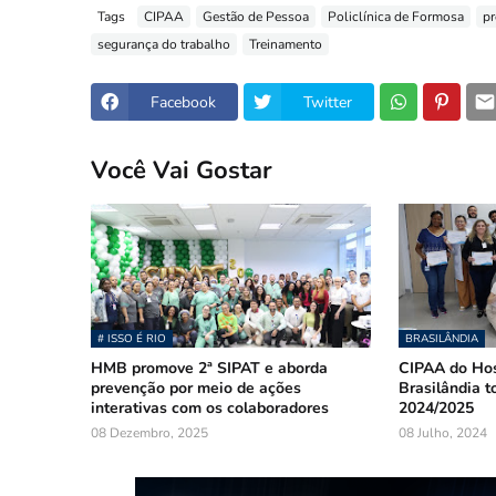
Tags
CIPAA
Gestão de Pessoa
Policlínica de Formosa
pr
segurança do trabalho
Treinamento
Facebook
Twitter
Você Vai Gostar
# ISSO É RIO
BRASILÂNDIA
HMB promove 2ª SIPAT e aborda
CIPAA do Hos
prevenção por meio de ações
Brasilândia 
interativas com os colaboradores
2024/2025
08 Dezembro, 2025
08 Julho, 2024