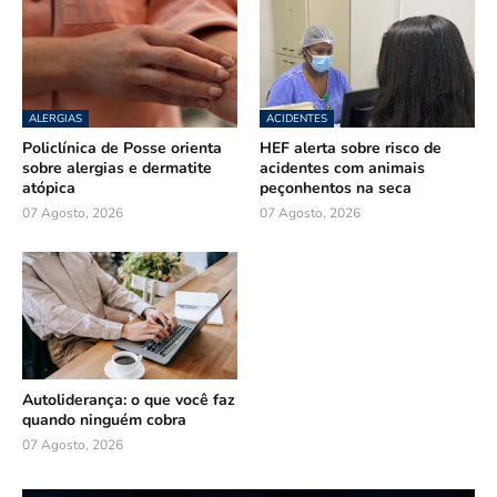
ALERGIAS
ACIDENTES
Policlínica de Posse orienta
HEF alerta sobre risco de
sobre alergias e dermatite
acidentes com animais
atópica
peçonhentos na seca
07 Agosto, 2026
07 Agosto, 2026
Autoliderança: o que você faz
quando ninguém cobra
07 Agosto, 2026