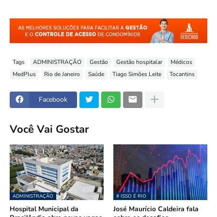
Tags
ADMINISTRAÇÃO
Gestão
Gestão hospitalar
Médicos
MedPlus
Rio de Janeiro
Saúde
Tiago Simões Leite
Tocantins
Facebook
Você Vai Gostar
ADMINISTRAÇÃO
# ISSO É RIO
Hospital Municipal da
José Maurício Caldeira fala