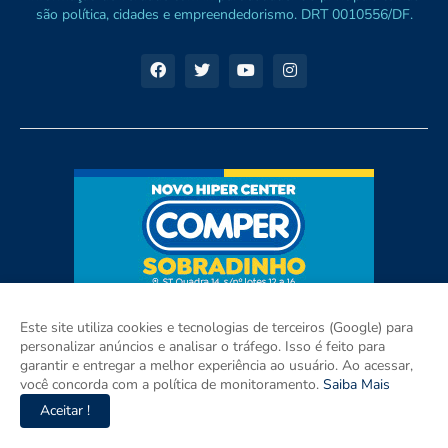
são política, cidades e empreendedorismo. DRT 0010556/DF.
Este site utiliza cookies e tecnologias de terceiros (Google) para
personalizar anúncios e analisar o tráfego. Isso é feito para
garantir e entregar a melhor experiência ao usuário. Ao acessar,
você concorda com a política de monitoramento.
Saiba Mais
Aceitar !