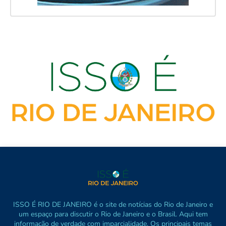
ISSO É RIO DE JANEIRO é o site de notícias do Rio de Janeiro e
um espaço para discutir o Rio de Janeiro e o Brasil. Aqui tem
informação de verdade com imparcialidade. Os principais temas