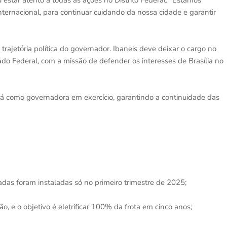
estar atento a todas as ações no Distrito Federal. "Estamos
ternacional, para continuar cuidando da nossa cidade e garantir
jetória política do governador. Ibaneis deve deixar o cargo no
do Federal, com a missão de defender os interesses de Brasília no
rá como governadora em exercício, garantindo a continuidade das
adas foram instaladas só no primeiro trimestre de 2025;
ção, e o objetivo é eletrificar 100% da frota em cinco anos;