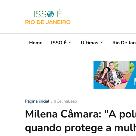
Home
ISSO É
Uĺtimas
Rio De Jan
Página inicial
#CelinaLeao
Milena Câmara: “A polít
quando protege a mulhe