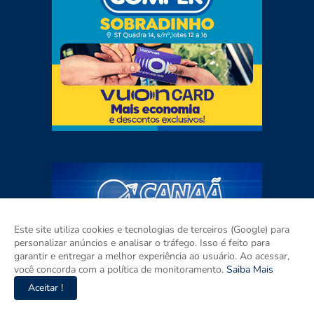
Este site utiliza cookies e tecnologias de terceiros (Google) para
personalizar anúncios e analisar o tráfego. Isso é feito para
garantir e entregar a melhor experiência ao usuário. Ao acessar,
você concorda com a política de monitoramento.
Saiba Mais
Aceitar !