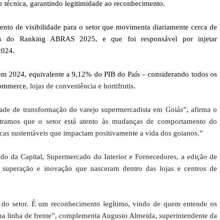
se técnica, garantindo legitimidade ao reconhecimento.
o de visibilidade para o setor que movimenta diariamente cerca de
 do Ranking ABRAS 2025, e que foi responsável por injetar
2024.
 em 2024, equivalente a 9,12% do PIB do País – considerando todos os
commerce
, lojas de conveniência e hortifrutis.
ade de transformação do varejo supermercadista em Goiás”, afirma o
stramos que o setor está atento às mudanças de comportamento do
icas sustentáveis que impactam positivamente a vida dos goianos.”
do da Capital, Supermercado do Interior e Fornecedores, a edição de
de superação e inovação que nasceram dentro das lojas e centros de
is do setor. É um reconhecimento legítimo, vindo de quem entende os
na linha de frente”, complementa Augusto Almeida, superintendente da