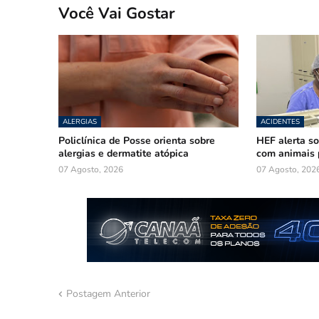
Você Vai Gostar
ALERGIAS
ACIDENTES
Policlínica de Posse orienta sobre
HEF alerta so
alergias e dermatite atópica
com animais 
07 Agosto, 2026
07 Agosto, 202
Postagem Anterior