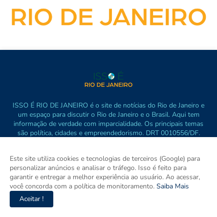
ISSO É RIO DE JANEIRO é o site de notícias do Rio de Janeiro e
um espaço para discutir o Rio de Janeiro e o Brasil. Aqui tem
informação de verdade com imparcialidade. Os principais temas
são política, cidades e empreendedorismo. DRT 0010556/DF.
Este site utiliza cookies e tecnologias de terceiros (Google) para
personalizar anúncios e analisar o tráfego. Isso é feito para
garantir e entregar a melhor experiência ao usuário. Ao acessar,
você concorda com a política de monitoramento.
Saiba Mais
Aceitar !