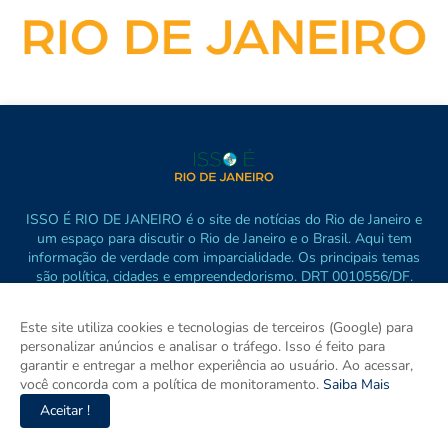
ISSO É RIO DE JANEIRO é o site de notícias do Rio de Janeiro e
um espaço para discutir o Rio de Janeiro e o Brasil. Aqui tem
informação de verdade com imparcialidade. Os principais temas
são política, cidades e empreendedorismo. DRT 0010556/DF.
Este site utiliza cookies e tecnologias de terceiros (Google) para
personalizar anúncios e analisar o tráfego. Isso é feito para
garantir e entregar a melhor experiência ao usuário. Ao acessar,
você concorda com a política de monitoramento.
Saiba Mais
Aceitar !