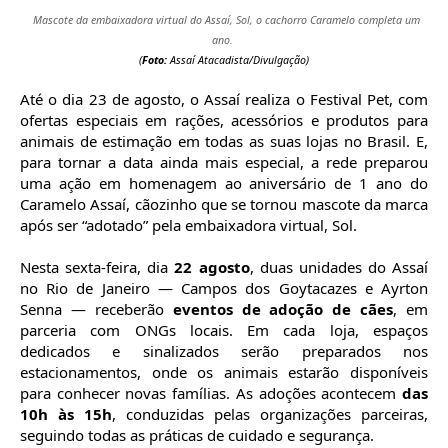
Mascote da embaixadora virtual do Assaí, Sol, o cachorro Caramelo completa um
ano.
(
Foto:
Assaí Atacadista/Divulgação)
Até o dia 23 de agosto, o Assaí realiza o Festival Pet, com
ofertas especiais em rações, acessórios e produtos para
animais de estimação em todas as suas lojas no Brasil. E,
para tornar a data ainda mais especial, a rede preparou
uma ação em homenagem ao aniversário de 1 ano do
Caramelo Assaí, cãozinho que se tornou mascote da marca
após ser “adotado” pela embaixadora virtual, Sol.
Nesta sexta-feira, dia
22 agosto
, duas unidades do Assaí
no Rio de Janeiro — Campos dos Goytacazes e Ayrton
Senna — receberão
eventos de adoção de cães
, em
parceria com ONGs locais. Em cada loja, espaços
dedicados e sinalizados serão preparados nos
estacionamentos, onde os animais estarão disponíveis
para conhecer novas famílias. As adoções acontecem
das
10h às 15h
, conduzidas pelas organizações parceiras,
seguindo todas as práticas de cuidado e segurança.