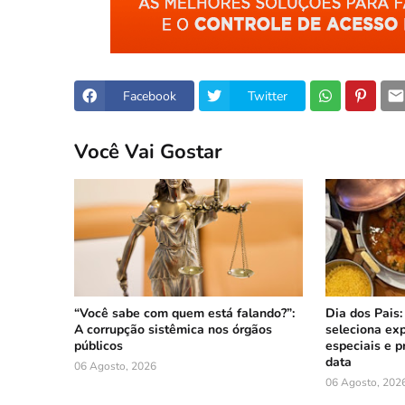
Facebook
Twitter
Você Vai Gostar
“Você sabe com quem está falando?”:
Dia dos Pais:
A corrupção sistêmica nos órgãos
seleciona ex
públicos
especiais e p
data
06 Agosto, 2026
06 Agosto, 202