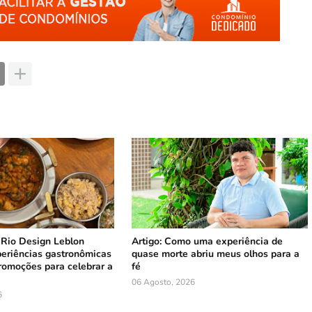
 Rio Design Leblon
Artigo: Como uma experiência de
periências gastronômicas
quase morte abriu meus olhos para a
romoções para celebrar a
fé
06 Agosto, 2026
6