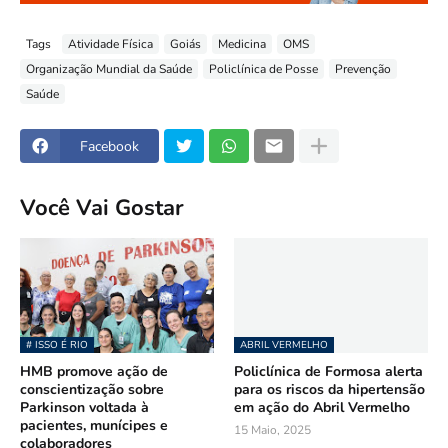
Tags
Atividade Física
Goiás
Medicina
OMS
Organização Mundial da Saúde
Policlínica de Posse
Prevenção
Saúde
Facebook
Você Vai Gostar
# ISSO É RIO
ABRIL VERMELHO
HMB promove ação de
Policlínica de Formosa alerta
conscientização sobre
para os riscos da hipertensão
Parkinson voltada à
em ação do Abril Vermelho
pacientes, munícipes e
15 Maio, 2025
colaboradores