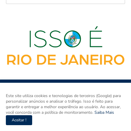
Este site utiliza cookies e tecnologias de terceiros (Google) para
personalizar anúncios e analisar o tráfego. Isso é feito para
garantir e entregar a melhor experiência ao usuário. Ao acessar,
você concorda com a política de monitoramento.
Saiba Mais
ISSO É RIO DE JANEIRO é o site de notícias do Rio de Janeiro e
um espaço para discutir o Rio de Janeiro e o Brasil. Aqui tem
Aceitar !
informação de verdade com imparcialidade. Os principais temas
são política, cidades e empreendedorismo. DRT 0010556/DF.