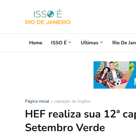
Home
ISSO É
Uĺtimas
Rio De Jan
Página inicial
captação de órgãos
HEF realiza sua 12ª c
Setembro Verde