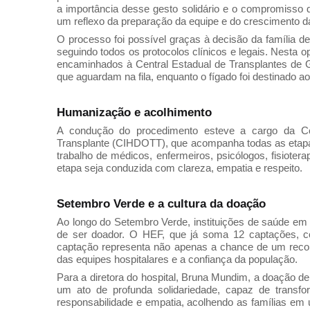
a importância desse gesto solidário e o compromisso 
um reflexo da preparação da equipe e do crescimento d
O processo foi possível graças à decisão da família d
seguindo todos os protocolos clínicos e legais. Nesta o
encaminhados à Central Estadual de Transplantes de G
que aguardam na fila, enquanto o fígado foi destinado ao 
Humanização e acolhimento
A condução do procedimento esteve a cargo da Co
Transplante (CIHDOTT), que acompanha todas as etapas,
trabalho de médicos, enfermeiros, psicólogos, fisiotera
etapa seja conduzida com clareza, empatia e respeito.
Setembro Verde e a cultura da doação
Ao longo do Setembro Verde, instituições de saúde em 
de ser doador. O HEF, que já soma 12 captações, co
captação representa não apenas a chance de um reco
das equipes hospitalares e a confiança da população.
Para a diretora do hospital, Bruna Mundim, a doação 
um ato de profunda solidariedade, capaz de trans
responsabilidade e empatia, acolhendo as famílias em