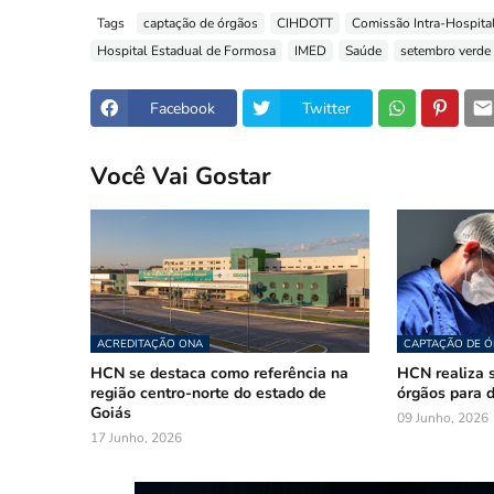
Tags
captação de órgãos
CIHDOTT
Comissão Intra-Hospita
Hospital Estadual de Formosa
IMED
Saúde
setembro verde
Facebook
Twitter
Você Vai Gostar
ACREDITAÇÃO ONA
CAPTAÇÃO DE 
HCN se destaca como referência na
HCN realiza 
região centro-norte do estado de
órgãos para 
Goiás
09 Junho, 2026
17 Junho, 2026