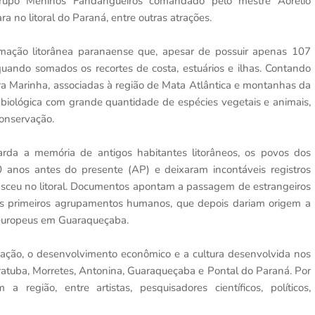
grupo Meninos Fandangueiros comandado pelo mestre Aorelio
a no litoral do Paraná, entre outras atrações.
rmação litorânea paranaense que, apesar de possuir apenas 107
uando somados os recortes de costa, estuários e ilhas. Contando
a Marinha, associadas à região de Mata Atlântica e montanhas da
e biológica com grande quantidade de espécies vegetais e animais,
conservação.
rda a memória de antigos habitantes litorâneos, os povos dos
 anos antes do presente (AP) e deixaram incontáveis registros
 nasceu no litoral. Documentos apontam a passagem de estrangeiros
 os primeiros agrupamentos humanos, que depois dariam origem a
 europeus em Guaraqueçaba.
ocupação, o desenvolvimento econômico e a cultura desenvolvida nos
aratuba, Morretes, Antonina, Guaraqueçaba e Pontal do Paraná. Por
região, entre artistas, pesquisadores científicos, políticos,