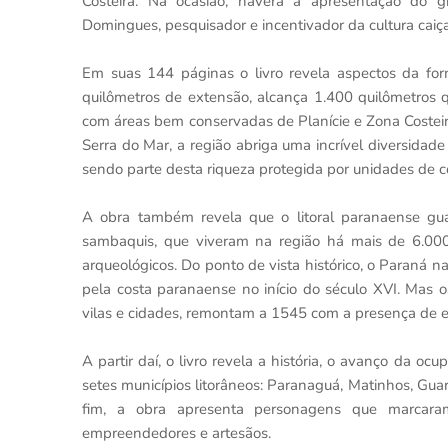
Costeira. Na ocasião, haverá a apresentação do 
Domingues, pesquisador e incentivador da cultura caiçar
Em suas 144 páginas o livro revela aspectos da fo
quilômetros de extensão, alcança 1.400 quilômetros q
com áreas bem conservadas de Planície e Zona Costeir
Serra do Mar, a região abriga uma incrível diversidad
sendo parte desta riqueza protegida por unidades de 
A obra também revela que o litoral paranaense gua
sambaquis, que viveram na região há mais de 6.000
arqueológicos. Do ponto de vista histórico, o Paraná
pela costa paranaense no início do século XVI. Mas
vilas e cidades, remontam a 1545 com a presença de
A partir daí, o livro revela a história, o avanço da 
setes municípios litorâneos: Paranaguá, Matinhos, Gu
fim, a obra apresenta personagens que marcaram a 
empreendedores e artesãos.