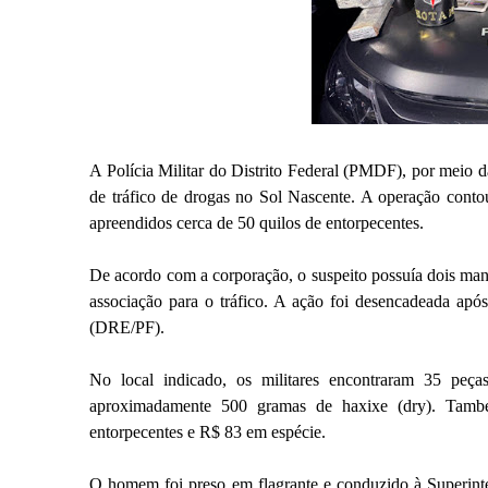
A Polícia Militar do Distrito Federal (PMDF), por meio 
de tráfico de drogas no Sol Nascente. A operação cont
apreendidos cerca de 50 quilos de entorpecentes.
De acordo com a corporação, o suspeito possuía dois mand
associação para o tráfico. A ação foi desencadeada apó
(DRE/PF).
No local indicado, os militares encontraram 35 pe
aproximadamente 500 gramas de haxixe (dry). També
entorpecentes e R$ 83 em espécie.
O homem foi preso em flagrante e conduzido à Superinten