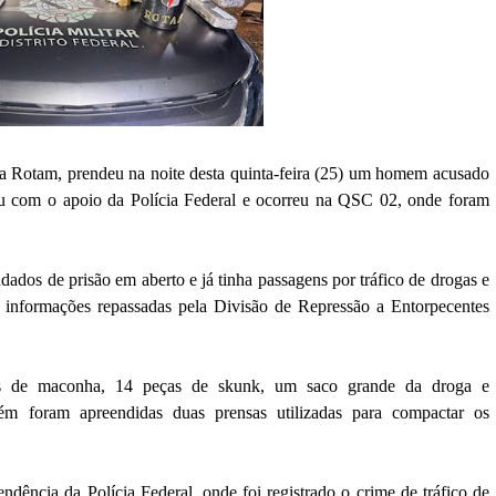
da Rotam, prendeu na noite desta quinta-feira (25) um homem acusado
ou com o apoio da Polícia Federal e ocorreu na QSC 02, onde foram
ados de prisão em aberto e já tinha passagens por tráfico de drogas e
s informações repassadas pela Divisão de Repressão a Entorpecentes
ças de maconha, 14 peças de skunk, um saco grande da droga e
m foram apreendidas duas prensas utilizadas para compactar os
dência da Polícia Federal, onde foi registrado o crime de tráfico de