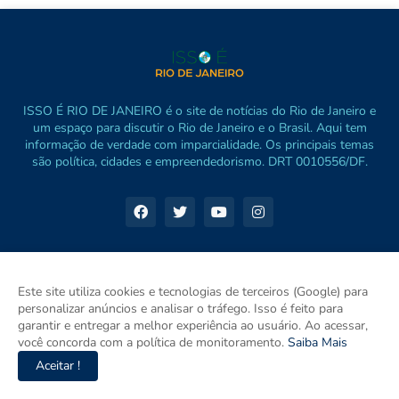
ISSO É RIO DE JANEIRO é o site de notícias do Rio de Janeiro e
um espaço para discutir o Rio de Janeiro e o Brasil. Aqui tem
informação de verdade com imparcialidade. Os principais temas
são política, cidades e empreendedorismo. DRT 0010556/DF.
Este site utiliza cookies e tecnologias de terceiros (Google) para
personalizar anúncios e analisar o tráfego. Isso é feito para
garantir e entregar a melhor experiência ao usuário. Ao acessar,
você concorda com a política de monitoramento.
Saiba Mais
Aceitar !