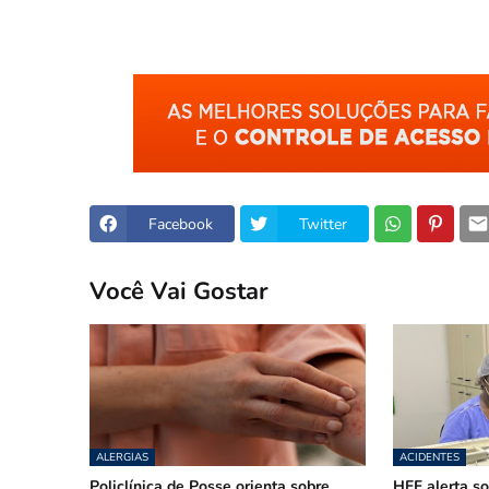
Facebook
Twitter
Você Vai Gostar
ALERGIAS
ACIDENTES
Policlínica de Posse orienta sobre
HEF alerta so