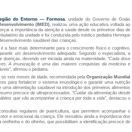
 Região do Entorno — Formosa
, unidade do Governo de Goiás
 Desenvolvimento (IMED)
, realizou uma ação educativa voltada ao
reforçar a importância da atenção à saúde desde os primeiros dias de
ambulatório da unidade e foi conduzida pelo médico pediatra Henrique
desenvolvimento saudável das crianças.
é a fase mais determinante para o crescimento físico e cognitivo,
rantir um desenvolvimento adequado. Segundo o especialista, a
e doenças, devendo ser iniciada ainda na maternidade.
“Cada dose
aves. A imunização é uma das maiores conquistas da medicina e
áveis”
, afirmou o pediatra.
té os seis meses de idade, recomendada pela
Organização Mundial
 para fortalecer o sistema imunológico e garantir uma nutrição
e uma alimentação saudável na introdução dos primeiros alimentos
consumo precoce de ultraprocessados.
“Cuidar da alimentação desde
bitos que vão acompanhar a criança por toda a vida”,
destacou o
onsultas regulares de puericultura, que permitem acompanhar o
otor e emocional da criança. Ele ressaltou ainda a importância dos
 orelhinha e do olhinho, que possibilitam a identificação precoce de