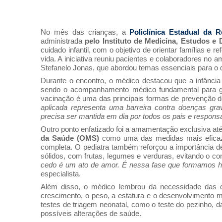
No mês das crianças, a
Policlínica Estadual da
administrada
pelo Instituto de Medicina, Estudos e
cuidado infantil, com o objetivo de orientar famílias e 
vida. A iniciativa reuniu pacientes e colaboradores no 
Stefanelo Jonas, que abordou temas essenciais para o 
Durante o encontro, o médico destacou que a infância 
sendo o acompanhamento médico fundamental para ga
vacinação é uma das principais formas de prevenção d
aplicada representa uma barreira contra doenças gr
precisa ser mantida em dia por todos os pais e respons
Outro ponto enfatizado foi a amamentação exclusiva a
da Saúde (OMS)
como uma das medidas mais eficazes
completa. O pediatra também reforçou a importância d
sólidos, com frutas, legumes e verduras, evitando o 
cedo é um ato de amor. É nessa fase que formamos há
especialista.
Além disso, o médico lembrou da necessidade das c
crescimento, o peso, a estatura e o desenvolvimento m
testes de triagem neonatal, como o teste do pezinho, da
possíveis alterações de saúde.