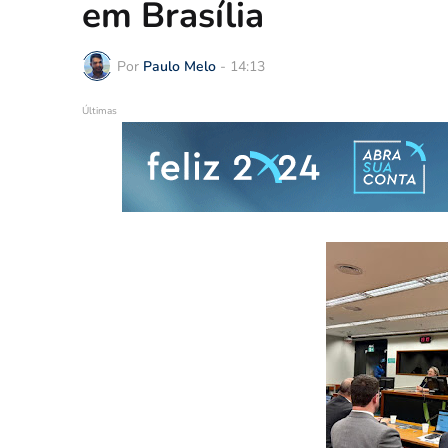
em Brasília
Por
Paulo Melo
-
14:13
Últimas