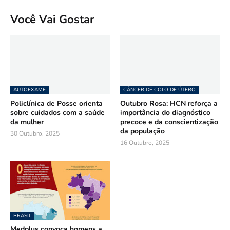
Você Vai Gostar
AUTOEXAME
CÂNCER DE COLO DE ÚTERO
Policlínica de Posse orienta
Outubro Rosa: HCN reforça a
sobre cuidados com a saúde
importância do diagnóstico
da mulher
precoce e da conscientização
da população
30 Outubro, 2025
16 Outubro, 2025
BRASIL
Medplus convoca homens a