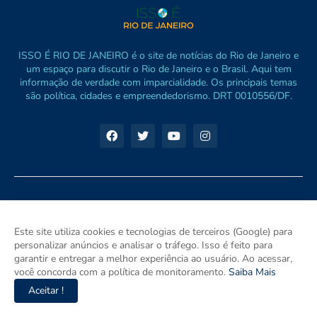
ISSO É RIO DE JANEIRO é o site de notícias do Rio de Janeiro e
um espaço para discutir o Rio de Janeiro e o Brasil. Aqui tem
informação de verdade com imparcialidade. Os principais temas
são política, cidades e empreendedorismo. DRT 0010556/DF.
Este site utiliza cookies e tecnologias de terceiros (Google) para
personalizar anúncios e analisar o tráfego. Isso é feito para
garantir e entregar a melhor experiência ao usuário. Ao acessar,
você concorda com a política de monitoramento.
Saiba Mais
Aceitar !