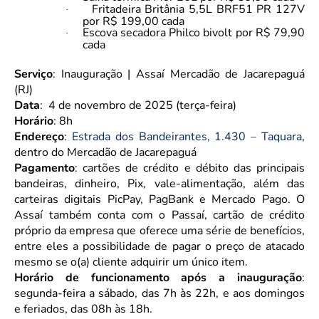
Fritadeira Britânia 5,5L BRF51 PR 127V
·
por R$ 199,00 cada
Escova secadora Philco bivolt por R$ 79,90
·
cada
Serviço
: Inauguração | Assaí Mercadão de Jacarepaguá
(RJ)
Data
: 4 de novembro de 2025 (terça-feira)
Horário
: 8h
Endereço
:
Estrada dos Bandeirantes, 1.430 – Taquara
,
dentro do Mercadão de Jacarepaguá
Pagamento
: cartões de crédito e débito das principais
bandeiras, dinheiro, Pix, vale-alimentação, além das
carteiras digitais PicPay, PagBank e Mercado Pago. O
Assaí também conta com o Passaí, cartão de crédito
próprio da empresa que oferece uma série de benefícios,
entre eles a possibilidade de pagar o preço de atacado
mesmo se o(a) cliente adquirir um único item.
Horário de funcionamento após a inauguração
:
segunda-feira a sábado, das 7h às 22h, e aos domingos
e feriados, das 08h às 18h.