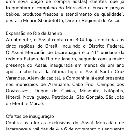
uma nova opção de compra aos(às) clientes que já
frequentam o complexo do Mercadão e buscam preços
baixos, produtos frescos e atendimento de qualidade”,
destaca Moacir Sbardelotto, Diretor Regional do Assaí.
Expansão no Rio de Janeiro
Atualmente, o Assaí conta com 304 lojas em todas as
cinco regiões do Brasil, incluindo o Distrito Federal.
O Assaí Mercadão de Jacarepaguá é a 41ª unidade da
rede no Estado do Rio de Janeiro, segundo com a maior
presença do Assaí, inaugurada em menos de um ano
após a abertura da última loja, o Assaí Santa Cruz
Varandas. Além da capital, a Companhia já está presente
nos municípios de Araruama, Cabo Frio, Campos dos
Goytacazes, Duque de Caxias, Mesquita, Nilópolis,
Niterói, Nova Iguaçu, Petrópolis, São Gonçalo, São João
de Meriti e Macaé.
Ofertas de inauguração
Confira as ofertas exclusivas do Assaí Mercadão de
Jacarepaguá, válidas de 4 a 6 de novembro ou enquanto