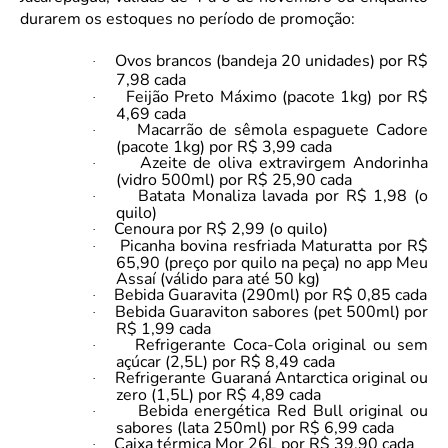
durarem os estoques no período de promoção:
Ovos brancos (bandeja 20 unidades) por R$
·
7,98 cada
Feijão Preto Máximo (pacote 1kg) por R$
·
4,69 cada
Macarrão de sêmola espaguete Cadore
·
(pacote 1kg) por R$ 3,99 cada
Azeite de oliva extravirgem Andorinha
·
(vidro 500ml) por R$ 25,90 cada
Batata Monaliza lavada por R$ 1,98 (o
·
quilo)
Cenoura por R$ 2,99 (o quilo)
·
Picanha bovina resfriada Maturatta por R$
·
65,90 (preço por quilo na peça) no app Meu
Assaí (válido para até 50 kg)
Bebida Guaravita (290ml) por R$ 0,85 cada
·
Bebida Guaraviton sabores (pet 500ml) por
·
R$ 1,99 cada
Refrigerante Coca-Cola original ou sem
·
açúcar (2,5L) por R$ 8,49 cada
Refrigerante Guaraná Antarctica original ou
·
zero (1,5L) por R$ 4,89 cada
Bebida energética Red Bull original ou
·
sabores (lata 250ml) por R$ 6,99 cada
Caixa térmica Mor 26L por R$ 39,90 cada
·