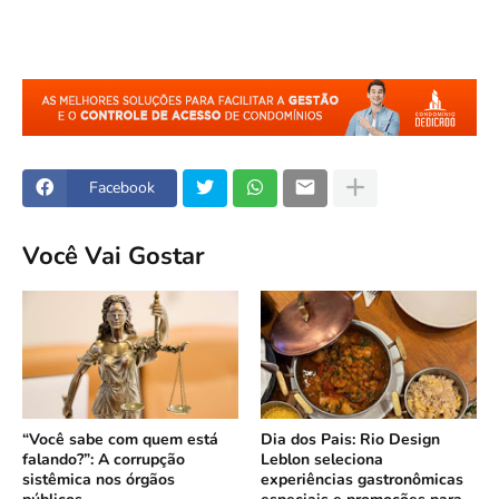
Facebook
Você Vai Gostar
“Você sabe com quem está
Dia dos Pais: Rio Design
falando?”: A corrupção
Leblon seleciona
sistêmica nos órgãos
experiências gastronômicas