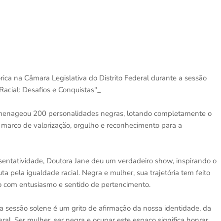
ica na Câmara Legislativa do Distrito Federal durante a sessão
acial: Desafios e Conquistas"_
omenageou 200 personalidades negras, lotando completamente o
marco de valorização, orgulho e reconhecimento para a
entatividade, Doutora Jane deu um verdadeiro show, inspirando o
a pela igualdade racial. Negra e mulher, sua trajetória tem feito
 com entusiasmo e sentido de pertencimento.
 sessão solene é um grito de afirmação da nossa identidade, da
eral. Ser mulher, ser negra e ocupar este espaço significa honrar