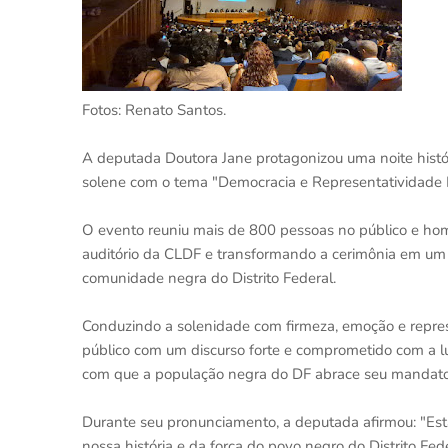
Fotos: Renato Santos.
A deputada Doutora Jane protagonizou uma noite histór
solene com o tema "Democracia e Representatividade R
O evento reuniu mais de 800 pessoas no público e h
auditório da CLDF e transformando a cerimônia em um 
comunidade negra do Distrito Federal.
Conduzindo a solenidade com firmeza, emoção e repres
público com um discurso forte e comprometido com a lut
com que a população negra do DF abrace seu mandato
Durante seu pronunciamento, a deputada afirmou: "Esta
nossa história e da força do povo negro do Distrito Fed