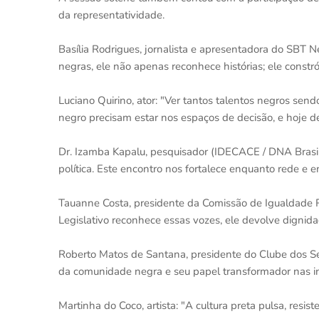
da representatividade.
Basília Rodrigues, jornalista e apresentadora do SBT 
negras, ele não apenas reconhece histórias; ele constró
Luciano Quirino, ator: "Ver tantos talentos negros send
negro precisam estar nos espaços de decisão, e hoje 
Dr. Izamba Kapalu, pesquisador (IDECACE / DNA Brasil): 
política. Este encontro nos fortalece enquanto rede e
Tauanne Costa, presidente da Comissão de Igualdade Ra
Legislativo reconhece essas vozes, ele devolve dignidad
Roberto Matos de Santana, presidente do Clube dos Ser
da comunidade negra e seu papel transformador nas inst
Martinha do Coco, artista: "A cultura preta pulsa, resist