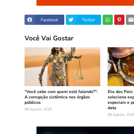
Facebook
Twitter
Você Vai Gostar
“Você sabe com quem está falando?”:
Dia dos Pais:
A corrupção sistêmica nos órgãos
seleciona ex
públicos
especiais e p
data
06 Agosto, 2026
06 Agosto, 202