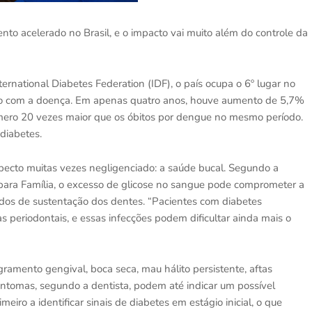
o acelerado no Brasil, e o impacto vai muito além do controle da
rnational Diabetes Federation (IDF), o país ocupa o 6º lugar no
do com a doença. Em apenas quatro anos, houve aumento de 5,7%
mero 20 vezes maior que os óbitos por dengue no mesmo período.
 diabetes.
specto muitas vezes negligenciado: a saúde bucal. Segundo a
para Família, o excesso de glicose no sangue pode comprometer a
idos de sustentação dos dentes. “Pacientes com diabetes
periodontais, e essas infecções podem dificultar ainda mais o
ramento gengival, boca seca, mau hálito persistente, aftas
sintomas, segundo a dentista, podem até indicar um possível
eiro a identificar sinais de diabetes em estágio inicial, o que