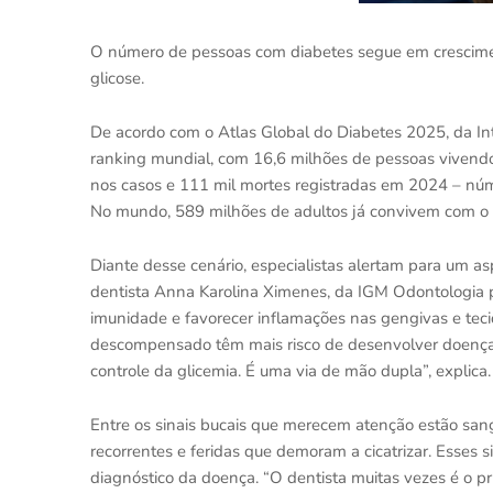
O número de pessoas com diabetes segue em cresciment
glicose.
De acordo com o Atlas Global do Diabetes 2025, da Inte
ranking mundial, com 16,6 milhões de pessoas viven
nos casos e 111 mil mortes registradas em 2024 – nú
No mundo, 589 milhões de adultos já convivem com o
Diante desse cenário, especialistas alertam para um a
dentista Anna Karolina Ximenes, da IGM Odontologia 
imunidade e favorecer inflamações nas gengivas e tec
descompensado têm mais risco de desenvolver doenças 
controle da glicemia. É uma via de mão dupla”, explica.
Entre os sinais bucais que merecem atenção estão sang
recorrentes e feridas que demoram a cicatrizar. Esses 
diagnóstico da doença. “O dentista muitas vezes é o prim