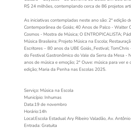
R$ 24 milhões, contemplando cerca de 86 projetos artí
As iniciativas contempladas neste ano são: 2ª edição do
Contemporânea de Goiás; 40 Anos de Palco - Walter C
Cosmos - Mostra de Música; O ENTROPICALISTA; Pádua 
Música Brasileira; Projeto Música na Escola; Restauraç
Escritores – 80 anos da UBE Goiás_Festival; TomChris 
do Festival Gastronômico do Vale da Serra da Mesa - 
anos de música e emoção; 2° Ouve: música para ver e o
edição; Maria da Penha nas Escolas 2025.
Serviço: Música na Escola
Município: Inhumas
Data:19 de novembro
Horário:14h
Local:Escola Estadual Ary Ribeiro Valadão, Av. Antônio 
Entrada: Gratuita