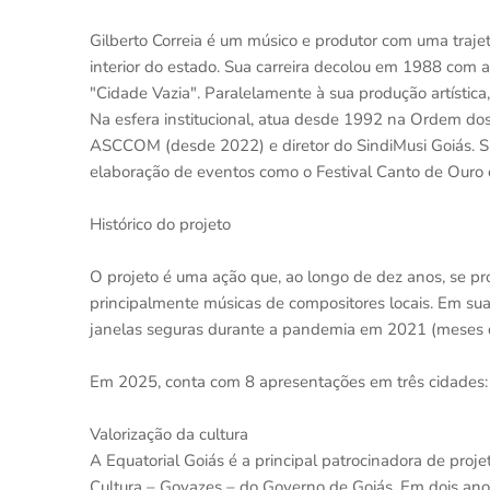
Gilberto Correia é um músico e produtor com uma traj
interior do estado. Sua carreira decolou em 1988 com a
"Cidade Vazia". Paralelamente à sua produção artístic
Na esfera institucional, atua desde 1992 na Ordem do
ASCCOM (desde 2022) e diretor do SindiMusi Goiás. S
elaboração de eventos como o Festival Canto de Ouro
Histórico do projeto
O projeto é uma ação que, ao longo de dez anos, se p
principalmente músicas de compositores locais. Em su
janelas seguras durante a pandemia em 2021 (meses
Em 2025, conta com 8 apresentações em três cidades:
Valorização da cultura
A Equatorial Goiás é a principal patrocinadora de proj
Cultura – Goyazes – do Governo de Goiás. Em dois anos