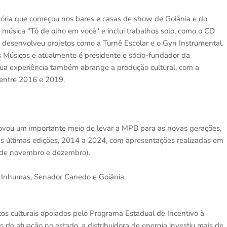
etória que começou nos bares e casas de show de Goiânia e do
 música "Tô de olho em você" e inclui trabalhos solo, como o CD
a, desenvolveu projetos como a Turnê Escolar e o Gyn Instrumental.
s Músicos e atualmente é presidente e sócio-fundador da
ua experiência também abrange a produção cultural, com a
 entre 2016 e 2019.
rovou um importante meio de levar a MPB para as novas gerações,
as últimas edições, 2014 a 2024, com apresentações realizadas em
 de novembro e dezembro).
 Inhumas, Senador Canedo e Goiânia.
etos culturais apoiados pelo Programa Estadual de Incentivo à
 de atuação no estado, a distribuidora de energia investiu mais de