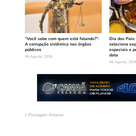
“Você sabe com quem está falando?”:
Dia dos Pais:
A corrupção sistêmica nos órgãos
seleciona ex
públicos
especiais e p
data
06 Agosto, 2026
06 Agosto, 202
Postagem Anterior