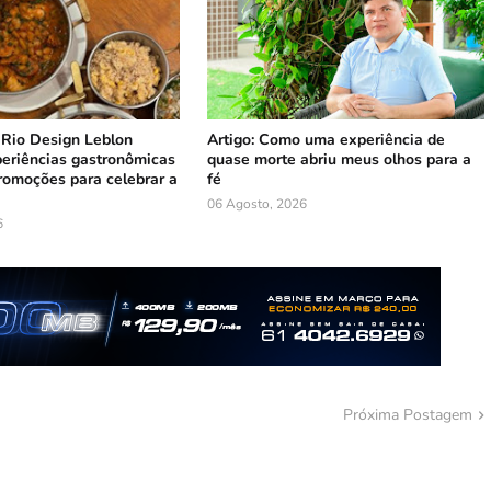
 Rio Design Leblon
Artigo: Como uma experiência de
periências gastronômicas
quase morte abriu meus olhos para a
romoções para celebrar a
fé
06 Agosto, 2026
6
Próxima Postagem