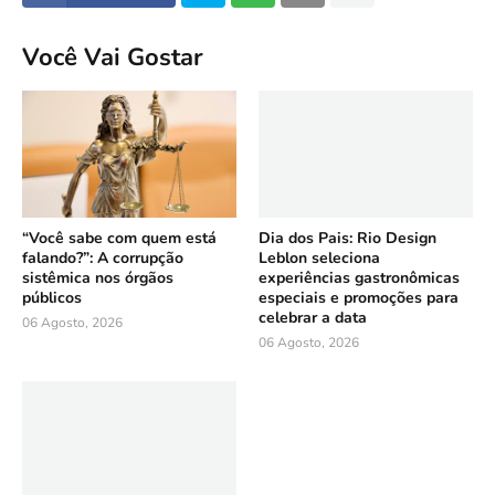
Você Vai Gostar
“Você sabe com quem está
Dia dos Pais: Rio Design
falando?”: A corrupção
Leblon seleciona
sistêmica nos órgãos
experiências gastronômicas
públicos
especiais e promoções para
celebrar a data
06 Agosto, 2026
06 Agosto, 2026