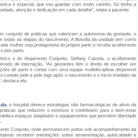
única e especial, que vou guardar com muito carinho. Só tenho a
cuidado, atenção e dedicação em cada detalhe”, relata a paciente.
 conjunto de práticas que valorizam a autonomia da gestante, o
 em todas as etapas do nascimento. A filosofia da unidade tem como
da mulher seja protagonista do próprio parto e receba acolhimento
 o pós-parto.
rico e do Alojamento Conjunto, Stéfany Caixeta, o acolhimento
ríodo de internação. “As gestantes têm o direito de escolher um
ções de parto e contar com uma equipe multidisciplinar disponível
o contato pele a pele logo após o nascimento e o início imediato da
, destaca ela.
ila
, o hospital oferece estratégias não farmacológicas de alívio da
, práticas que reduzem o estresse e contribuem para o bem-estar
nibiliza espaços adaptados e equipamentos que permitem liberdade
.
mento Conjunto, onde permanecem juntos sob acompanhamento da
érperas recebem orientações sobre amamentação, autocuidado e