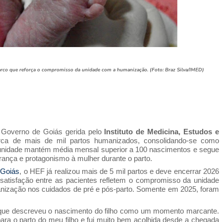
rco que reforça o compromisso da unidade com a humanização. (Foto: Braz Silva/IMED)
 Governo de Goiás gerida pelo
Instituto de Medicina, Estudos e
ca de mais de mil partos humanizados, consolidando-se como
 unidade mantém média mensal superior a 100 nascimentos e segue
rança e protagonismo à mulher durante o parto.
 Goiás
, o HEF já realizou mais de 5 mil partos e deve encerrar 2026
 satisfação entre as pacientes refletem o compromisso da unidade
nização nos cuidados de pré e pós-parto. Somente em 2025, foram
, que descreveu o nascimento do filho como um momento marcante.
para o parto do meu filho e fui muito bem acolhida desde a chegada