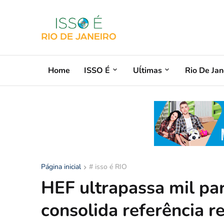
Home
ISSO É
Uĺtimas
Rio De Jan
Página inicial
# isso é RIO
HEF ultrapassa mil pa
consolida referência r