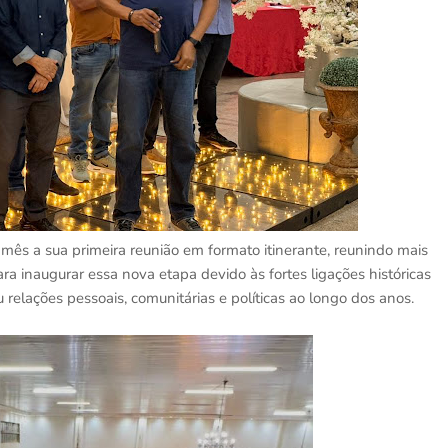
ês a sua primeira reunião em formato itinerante, reunindo mais
ra inaugurar essa nova etapa devido às fortes ligações históricas
u relações pessoais, comunitárias e políticas ao longo dos anos.