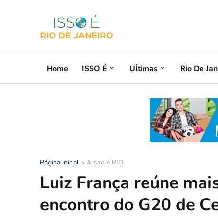
Home
ISSO É
Uĺtimas
Rio De Jan
Página inicial
# isso é RIO
Luiz França reúne mai
encontro do G20 de Ce