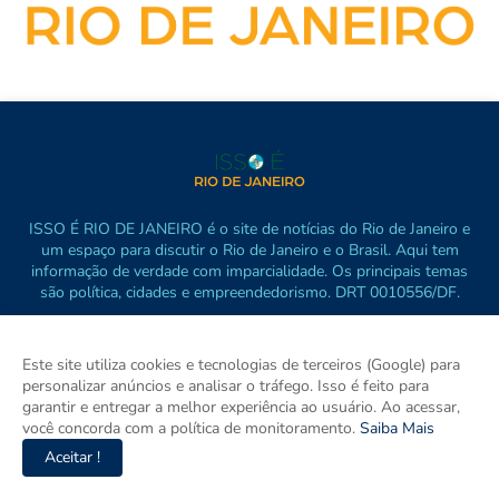
ISSO É RIO DE JANEIRO é o site de notícias do Rio de Janeiro e
um espaço para discutir o Rio de Janeiro e o Brasil. Aqui tem
informação de verdade com imparcialidade. Os principais temas
são política, cidades e empreendedorismo. DRT 0010556/DF.
Este site utiliza cookies e tecnologias de terceiros (Google) para
personalizar anúncios e analisar o tráfego. Isso é feito para
garantir e entregar a melhor experiência ao usuário. Ao acessar,
você concorda com a política de monitoramento.
Saiba Mais
Aceitar !