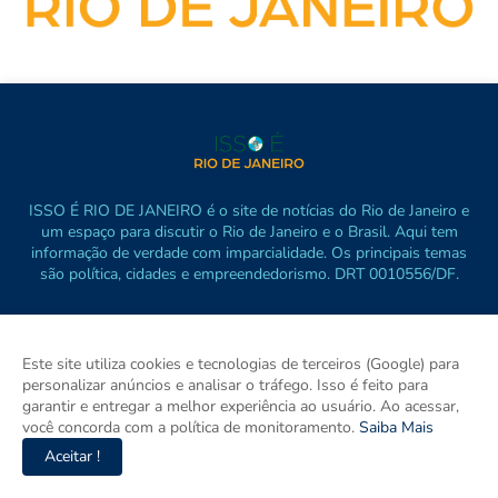
ISSO É RIO DE JANEIRO é o site de notícias do Rio de Janeiro e
um espaço para discutir o Rio de Janeiro e o Brasil. Aqui tem
informação de verdade com imparcialidade. Os principais temas
são política, cidades e empreendedorismo. DRT 0010556/DF.
Este site utiliza cookies e tecnologias de terceiros (Google) para
personalizar anúncios e analisar o tráfego. Isso é feito para
garantir e entregar a melhor experiência ao usuário. Ao acessar,
você concorda com a política de monitoramento.
Saiba Mais
Aceitar !