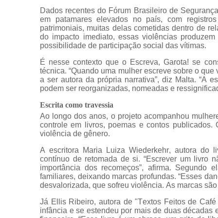
Dados recentes do Fórum Brasileiro de Segurança
em patamares elevados no país, com registros r
patrimoniais, muitas delas cometidas dentro de re
do impacto imediato, essas violências produzem
possibilidade de participação social das vítimas.
É nesse contexto que o Escreva, Garota! se cons
técnica. “Quando uma mulher escreve sobre o que 
a ser autora da própria narrativa”, diz Malta. “A e
podem ser reorganizadas, nomeadas e ressignifica
Escrita como travessia
Ao longo dos anos, o projeto acompanhou mulhere
controle em livros, poemas e contos publicados. 
violência de gênero.
A escritora Maria Luiza Wiederkehr, autora do l
contínuo de retomada de si. “Escrever um livro nã
importância dos recomeços”, afirma. Segundo ela,
familiares, deixando marcas profundas. “Esses da
desvalorizada, que sofreu violência. As marcas são 
Já Ellis Ribeiro, autora de "Textos Feitos de Caf
infância e se estendeu por mais de duas décadas 