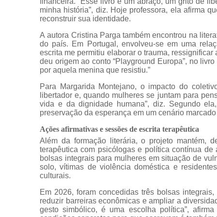
financeira. “Esse livro é um abraço, um grito de l
minha história”, diz. Hoje professora, ela afirma q
reconstruir sua identidade.
A autora Cristina Parga também encontrou na litera
do país. Em Portugal, envolveu-se em uma relaçã
escrita me permitiu elaborar o trauma, ressignificar
deu origem ao conto “Playground Europa”, no livro 
por aquela menina que resistiu.”
Para Margarida Montejano, o impacto do coletivo
libertador e, quando mulheres se juntam para pens
vida e da dignidade humana”, diz. Segundo ela,
preservação da esperança em um cenário marcado 
Ações afirmativas e sessões de escrita terapêutica
Além da formação literária, o projeto mantém, 
terapêutica com psicólogas e política contínua de
bolsas integrais para mulheres em situação de vul
solo, vítimas de violência doméstica e residente
culturais.
Em 2026, foram concedidas três bolsas integrais,
reduzir barreiras econômicas e ampliar a diversid
gesto simbólico, é uma escolha política”, afirma