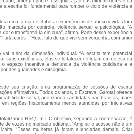
iberdade, amor próprio e ressignificação das minhas dores e da
ue a escrita foi fundamental para romper o ciclo de violência e
tura uma forma de elaborar experiências de abuso vividas fora
o marcada por controle, violência sexual e psicológica. “A
 a dor e transformá-la em cura”, afirma. Parte dessa experiência
“Furta-cores". “Hoje, falo do que vivi sem vergonha, com amor
 vai além da dimensão individual. “A escrita tem potencial
ar suas existências, elas se fortalecem e lutam em defesa da
 o espaço incentiva a denúncia da violência cotidiana e a
por desigualdades e misoginia.
desde sua criação, uma programação de sessões de escrita
 ações afirmativas. Todos os anos, o Escreva, Garota! oferece
nerabilidade social, priorizando candidatas não brancas, mães
s em regiões historicamente menos atendidas por iniciativas
 totalizando R$4,5 mil. O objetivo, segundo a coordenação, é
ade de vozes no mercado editorial. “Ampliar o acesso não é um
 Malta. “Essas mulheres já foram silenciadas demais. Criar