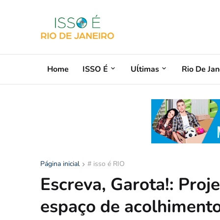
Home
ISSO É
Uĺtimas
Rio De Jan
Página inicial
# isso é RIO
Escreva, Garota!: Proj
espaço de acolhimento