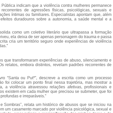
 Pública indicam que a violência contra mulheres permanece
ecorrentes de agressões físicas, psicológicas, sexuais e
lações íntimas ou familiares. Especialistas apontam que, além
 efeitos duradouros sobre a autonomia, a saúde mental e a
olida como um coletivo literário que ultrapassa a formação
viveu, ela deixa de ser apenas personagem do trauma e passa
scrita cria um território seguro onde experiências de violência
das.”
s que transformaram experiências de abuso, silenciamento e
Os relatos, embora distintos, revelam padrões recorrentes de
ivro “Santa ou Put*”, descreve a escrita como um processo
o foi colocar um ponto final nessa trajetória, mas mostrar a
 a violência atravessou relações afetivas, profissionais e
nos existem em cada mulher que precisou se submeter, que foi
profundas e irreparáveis.”
é e Sombras", relata um histórico de abusos que se iniciou na
em um casamento marcado por violência psicológica, sexual e