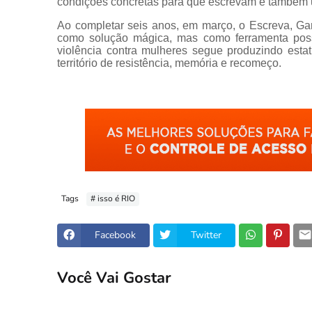
condições concretas para que escrevam é também u
Ao completar seis anos, em março, o Escreva, Gar
como solução mágica, mas como ferramenta poss
violência contra mulheres segue produzindo estat
território de resistência, memória e recomeço.
Tags
# isso é RIO
Facebook
Twitter
Você Vai Gostar