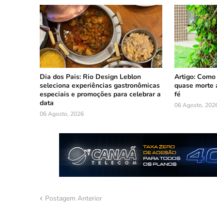
Dia dos Pais: Rio Design Leblon
Artigo: Como
seleciona experiências gastronômicas
quase morte 
especiais e promoções para celebrar a
fé
data
06 Agosto, 202
06 Agosto, 2026
Postagem Anterior