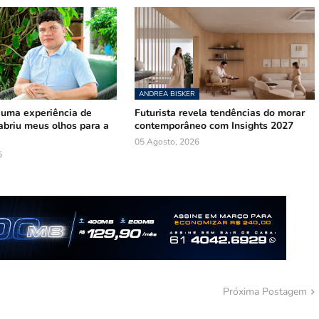
ANDREA BISKER
 uma experiência de
Futurista revela tendências do morar
abriu meus olhos para a
contemporâneo com Insights 2027
05 Agosto, 2026
6
Próxima Postagem