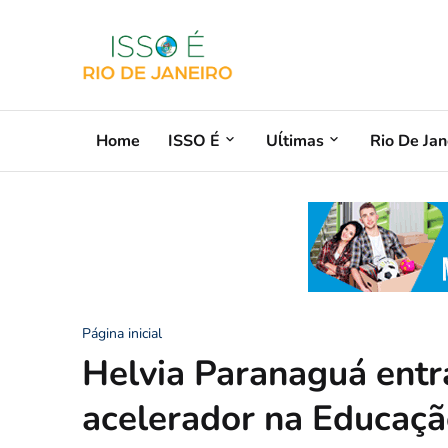
Home
ISSO É
Uĺtimas
Rio De Jan
Página inicial
Helvia Paranaguá ent
acelerador na Educaç