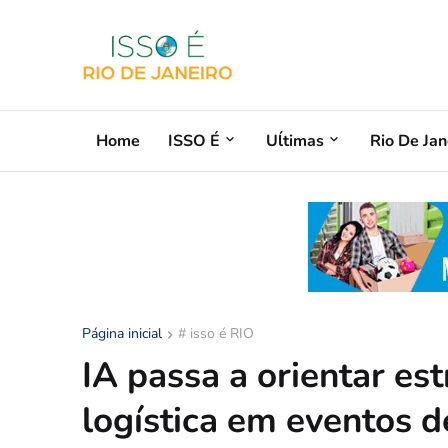
Home
ISSO É
Uĺtimas
Rio De Jan
Página inicial
# isso é RIO
IA passa a orientar es
logística em eventos 