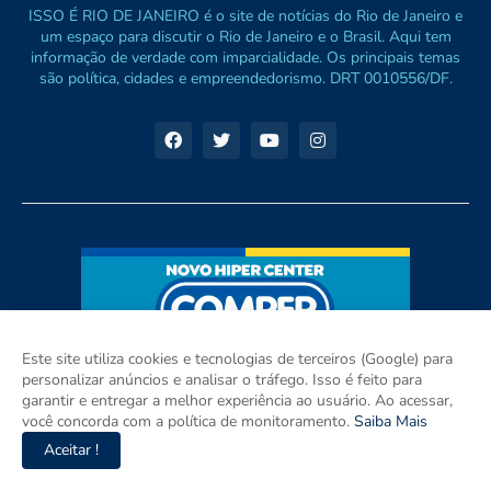
ISSO É RIO DE JANEIRO é o site de notícias do Rio de Janeiro e
um espaço para discutir o Rio de Janeiro e o Brasil. Aqui tem
informação de verdade com imparcialidade. Os principais temas
são política, cidades e empreendedorismo. DRT 0010556/DF.
Este site utiliza cookies e tecnologias de terceiros (Google) para
personalizar anúncios e analisar o tráfego. Isso é feito para
garantir e entregar a melhor experiência ao usuário. Ao acessar,
você concorda com a política de monitoramento.
Saiba Mais
Aceitar !