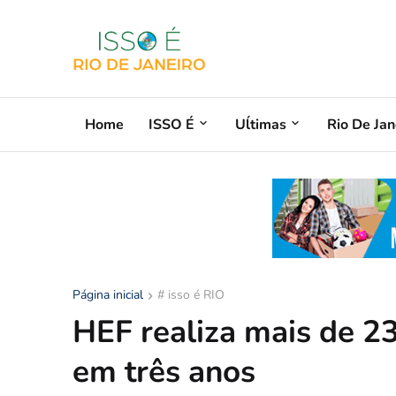
Home
ISSO É
Uĺtimas
Rio De Jan
Página inicial
# isso é RIO
HEF realiza mais de 2
em três anos