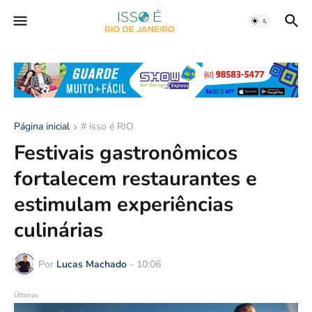
Página inicial
# isso é RIO
Festivais gastronômicos
fortalecem restaurantes e
estimulam experiências
culinárias
Por
Lucas Machado
-
10:06
Últimas