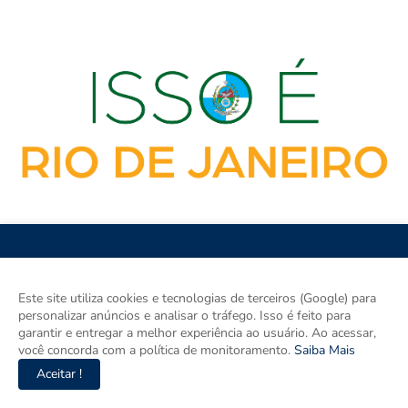
Este site utiliza cookies e tecnologias de terceiros (Google) para
personalizar anúncios e analisar o tráfego. Isso é feito para
ISSO É RIO DE JANEIRO é o site de notícias do Rio de Janeiro e
garantir e entregar a melhor experiência ao usuário. Ao acessar,
um espaço para discutir o Rio de Janeiro e o Brasil. Aqui tem
você concorda com a política de monitoramento.
Saiba Mais
informação de verdade com imparcialidade. Os principais temas
Aceitar !
são política, cidades e empreendedorismo. DRT 0010556/DF.