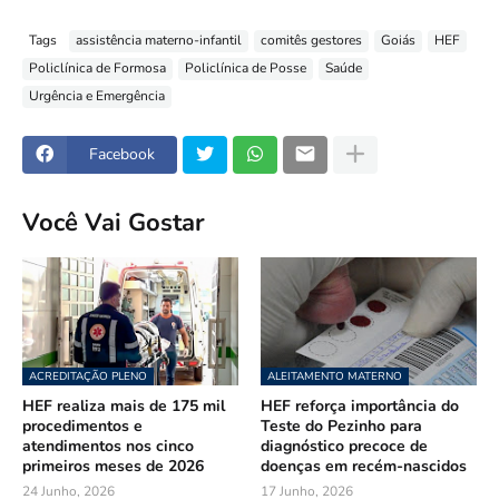
Tags
assistência materno-infantil
comitês gestores
Goiás
HEF
Policlínica de Formosa
Policlínica de Posse
Saúde
Urgência e Emergência
Facebook
Você Vai Gostar
ACREDITAÇÃO PLENO
ALEITAMENTO MATERNO
HEF realiza mais de 175 mil
HEF reforça importância do
procedimentos e
Teste do Pezinho para
atendimentos nos cinco
diagnóstico precoce de
primeiros meses de 2026
doenças em recém-nascidos
24 Junho, 2026
17 Junho, 2026