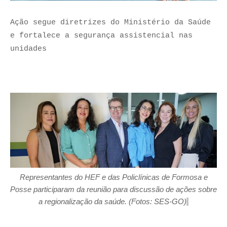
Ação segue diretrizes do Ministério da Saúde
e fortalece a segurança assistencial nas
unidades
Representantes d
o HEF e da
s
Policlínica
s
de
Formosa
e
Posse
participaram da reunião para discussão de ações
sobre
a
regional
ização da
saúde.
(Foto
s
:
SES-GO
)