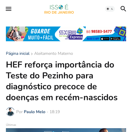
Página inicial
Aleitamento Materno
HEF reforça importância do
Teste do Pezinho para
diagnóstico precoce de
doenças em recém-nascidos
Por
Paulo Melo
-
18:19
Últimas