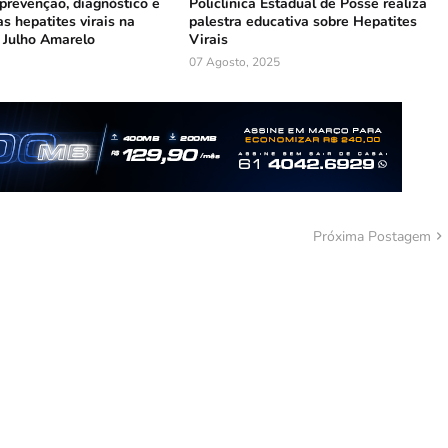
prevenção, diagnóstico e
Policlínica Estadual de Posse realiza
s hepatites virais na
palestra educativa sobre Hepatites
Julho Amarelo
Virais
07 Agosto, 2025
Próxima Postagem