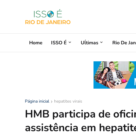
Home
ISSO É
Uĺtimas
Rio De Jan
Página inicial
hepatites virais
HMB participa de ofici
assistência em hepatite