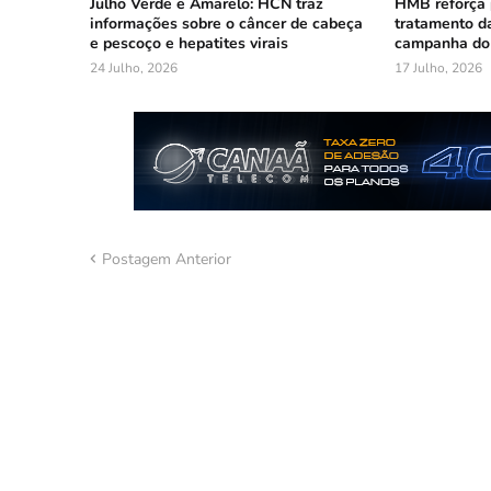
Julho Verde e Amarelo: HCN traz
HMB reforça 
informações sobre o câncer de cabeça
tratamento da
e pescoço e hepatites virais
campanha do 
24 Julho, 2026
17 Julho, 2026
Postagem Anterior