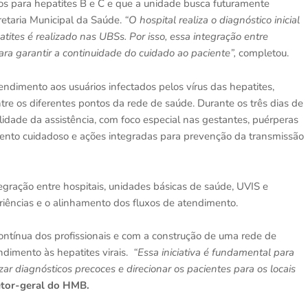
s para hepatites B e C e que a unidade busca futuramente
retaria Municipal da Saúde.
“O hospital realiza o diagnóstico inicial
tites é realizado nas UBSs. Por isso, essa integração entre
para garantir a continuidade do cuidado ao paciente”,
completou.
endimento aos usuários infectados pelos vírus das hepatites,
ntre os diferentes pontos da rede de saúde. Durante os três dias de
alidade da assistência, com foco especial nas gestantes, puérperas
to cuidadoso e ações integradas para prevenção da transmissão
tegração entre hospitais, unidades básicas de saúde, UVIS e
riências e o alinhamento dos fluxos de atendimento.
contínua dos profissionais e com a construção de uma rede de
ndimento às hepatites virais.
“Essa iniciativa é fundamental para
ar diagnósticos precoces e direcionar os pacientes para os locais
etor-geral do HMB.