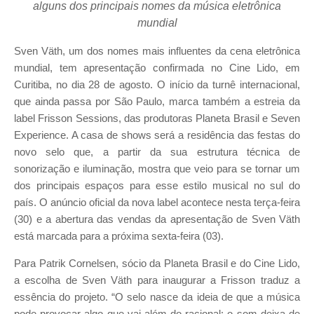
alguns dos principais nomes da música eletrônica
mundial
Sven Väth, um dos nomes mais influentes da cena eletrônica
mundial, tem apresentação confirmada no Cine Lido, em
Curitiba, no dia 28 de agosto. O início da turnê internacional,
que ainda passa por São Paulo, marca também a estreia da
label Frisson Sessions, das produtoras Planeta Brasil e Seven
Experience. A casa de shows será a residência das festas do
novo selo que, a partir da sua estrutura técnica de
sonorização e iluminação, mostra que veio para se tornar um
dos principais espaços para esse estilo musical no sul do
país. O anúncio oficial da nova label acontece nesta terça-feira
(30) e a abertura das vendas da apresentação de Sven Väth
está marcada para a próxima sexta-feira (03).
Para Patrik Cornelsen, sócio da Planeta Brasil e do Cine Lido,
a escolha de Sven Väth para inaugurar a Frisson traduz a
essência do projeto. “O selo nasce da ideia de que a música
pode provocar algo que vai além do racional: o som deixa de