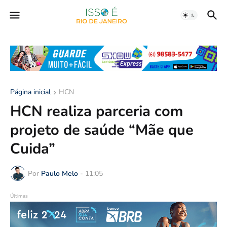
Página inicial
HCN
HCN realiza parceria com
projeto de saúde “Mãe que
Cuida”
Por
Paulo Melo
-
11:05
Últimas