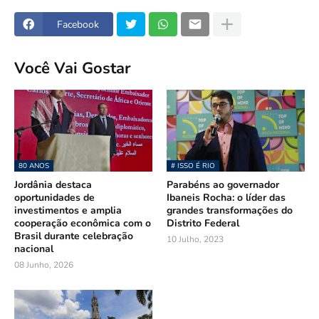
Facebook
Você Vai Gostar
80 ANOS
# ISSO É RIO
Jordânia destaca
Parabéns ao governador
oportunidades de
Ibaneis Rocha: o líder das
investimentos e amplia
grandes transformações do
cooperação econômica com o
Distrito Federal
Brasil durante celebração
10 Julho, 2023
nacional
08 Junho, 2026