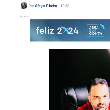
Por
Sérgio Ribeiro
-
19:32
Últimas