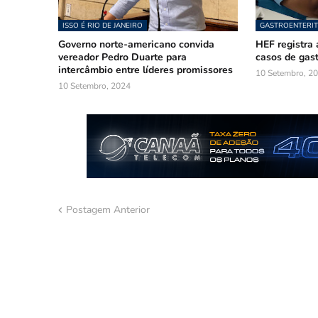
ISSO É RIO DE JANEIRO
GASTROENTERIT
Governo norte-americano convida
HEF registra 
vereador Pedro Duarte para
casos de gast
intercâmbio entre líderes promissores
10 Setembro, 2
10 Setembro, 2024
Postagem Anterior