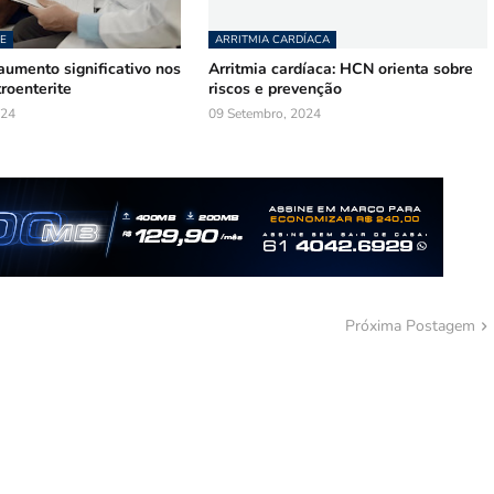
E
ARRITMIA CARDÍACA
aumento significativo nos
Arritmia cardíaca: HCN orienta sobre
roenterite
riscos e prevenção
024
09 Setembro, 2024
Próxima Postagem