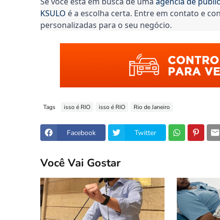
Se você está em busca de uma 
agência de publi
KSULO
 é a escolha certa. Entre em contato e co
personalizadas para o seu negócio.
Tags
isso é RIO
isso é RIO
Rio de Janeiro
Facebook
Twitter
Você Vai Gostar