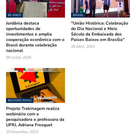
80 ANOS
BRASIL
Jordânia destaca
"União Histórica: Celebração
oportunidades de
do Dia Nacional e Meio
investimentos e amplia
Século da Embaixada dos
cooperação econômica com o
Países Baixos em Brasília"
Brasil durante celebração
26 Abril, 2024
nacional
08 Junho, 2026
BELFORD ROXO
Projeto Trakinagem realiza
webinário com a
pesquisadora e professora da
UFRJ, Adriana Fresquet
19 Dezembro, 2023